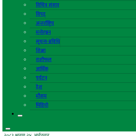
विचित्र संसार
विपद्
अन्तर्राष्ट्रिय
मनोरञ्जन
सूचना-प्रविधि
शिक्षा
राशीफल
आर्थिक
पर्यटन
देश
मौसम
भिडियो
२०८३ श्रावण २४, आईतवार