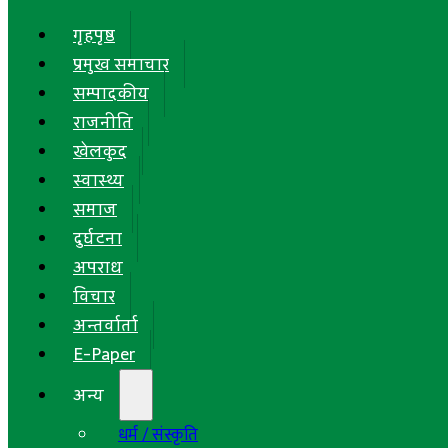
गृहपृष्ठ
प्रमुख समाचार
सम्पादकीय
राजनीति
खेलकुद
स्वास्थ्य
समाज
दुर्घटना
अपराध
विचार
अन्तर्वार्ता
E-Paper
अन्य
धर्म / संस्कृति