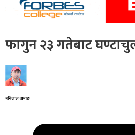
फागुन २३ गतेबाट घण्टाचु
बबिलाल तामाङ