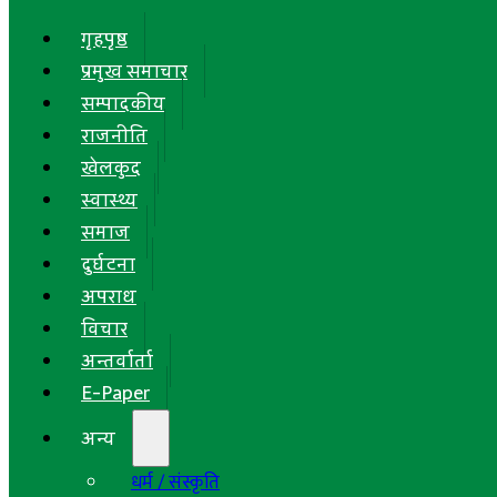
गृहपृष्ठ
प्रमुख समाचार
सम्पादकीय
राजनीति
खेलकुद
स्वास्थ्य
समाज
दुर्घटना
अपराध
विचार
अन्तर्वार्ता
E-Paper
अन्य
धर्म / संस्कृति