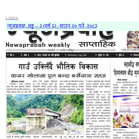
E-PAPER
न्यूजप्रवाह, अङ्क – ३ (वर्ष ६) : साउन २० गते, २०८३