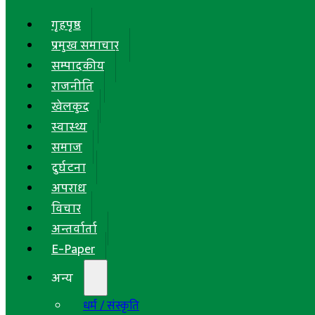
गृहपृष्ठ
प्रमुख समाचार
सम्पादकीय
राजनीति
खेलकुद
स्वास्थ्य
समाज
दुर्घटना
अपराध
विचार
अन्तर्वार्ता
E-Paper
अन्य
धर्म / संस्कृति