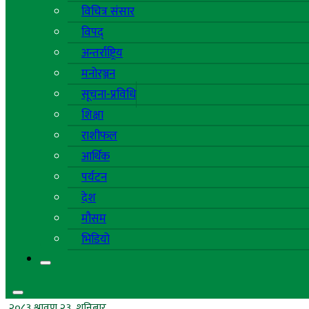
विचित्र संसार
विपद्
अन्तर्राष्ट्रिय
मनोरञ्जन
सूचना-प्रविधि
शिक्षा
राशीफल
आर्थिक
पर्यटन
देश
मौसम
भिडियो
२०८३ श्रावण २३, शनिबार