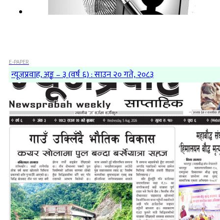
E-PAPER
न्यूजप्रवाह, अङ्क – ३ (वर्ष ६) : साउन २० गते, २०८३