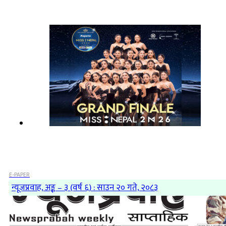
E-PAPER
न्यूजप्रवाह, अङ्क – ३ (वर्ष ६) : साउन २० गते, २०८३