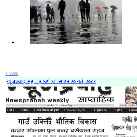
E-PAPER
न्यूजप्रवाह, अङ्क – ३ (वर्ष ६) : साउन २० गते, २०८३