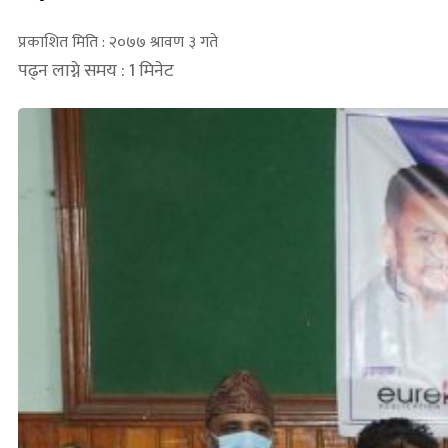
प्रकाशित मिति : २०७७ श्रावण ३ गते
पढ्न लाग्ने समय : 1 मिनेट