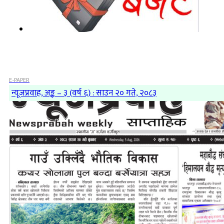
E-PAPER
न्यूजप्रवाह, अङ्क – ३ (वर्ष ६) : साउन २० गते, २०८३