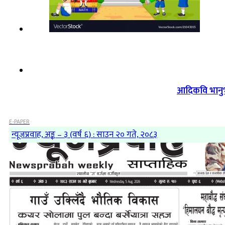
आदिकवि भानुभक
E-PAPER
न्यूजप्रवाह, अङ्क – ३ (वर्ष ६) : साउन २० गते, २०८३