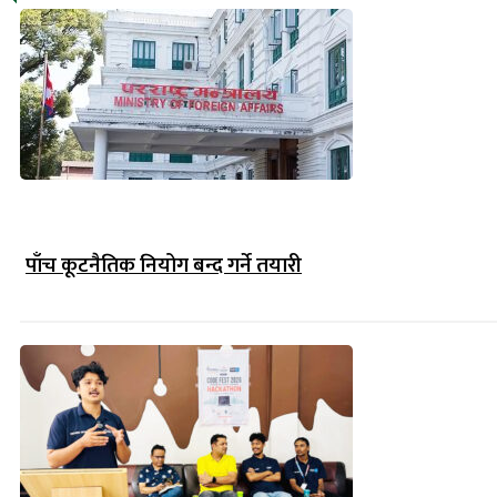
पाँच कूटनैतिक नियोग बन्द गर्ने तयारी