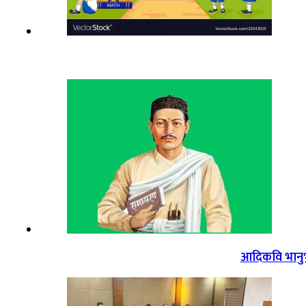
आदिकवि भानुभक