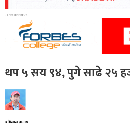
- ADVERTISEMENT -
थप ५ सय ९४, पुगे साढे २५ ह
बबिलाल तामाङ