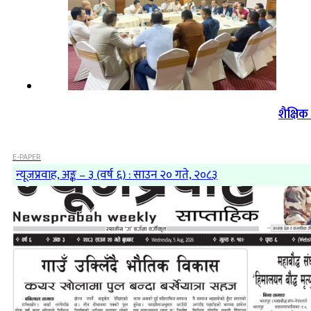
शैक्षि
E-PAPER
न्यूजप्रवाह, अङ्क – ३ (वर्ष ६) : साउन २० गते, २०८३