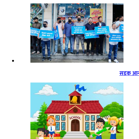
सडक आन्द