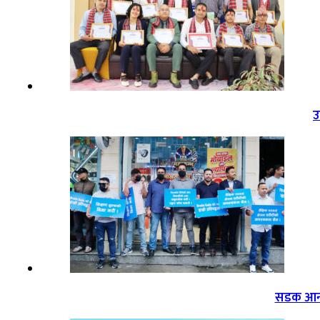
उ
सडक आन्द