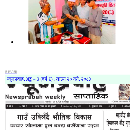
E-PAPER
न्यूजप्रवाह, अङ्क – ३ (वर्ष ६) : साउन २० गते, २०८३