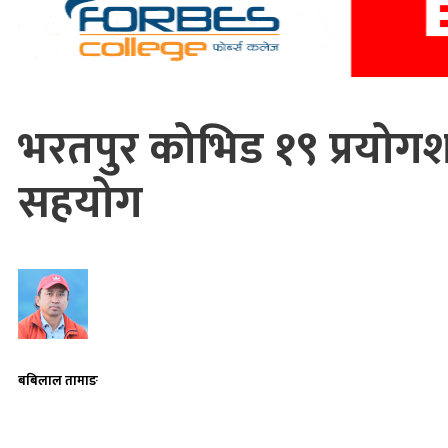
भरतपुर कोभिड १९ प्रयो
सहयोग
बबिलाल तामाङ