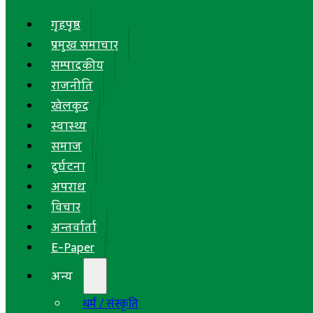
गृहपृष्ठ
प्रमुख समाचार
सम्पादकीय
राजनीति
खेलकुद
स्वास्थ्य
समाज
दुर्घटना
अपराध
विचार
अन्तर्वार्ता
E-Paper
अन्य
धर्म / संस्कृति