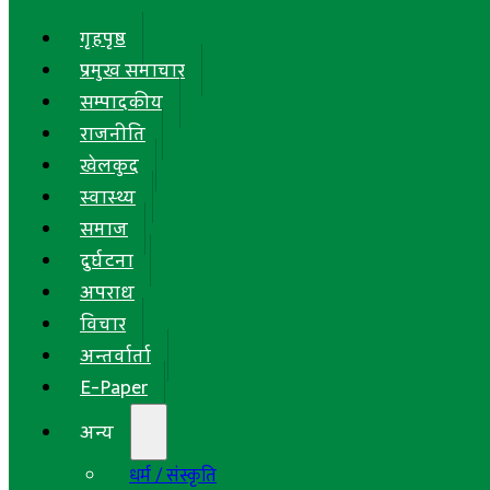
गृहपृष्ठ
प्रमुख समाचार
सम्पादकीय
राजनीति
खेलकुद
स्वास्थ्य
समाज
दुर्घटना
अपराध
विचार
अन्तर्वार्ता
E-Paper
अन्य
धर्म / संस्कृति