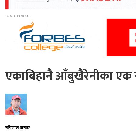
- ADVERTISEMENT -
एकाबिहानै आँबुखैरेनीका एक य
बबिलाल तामाङ