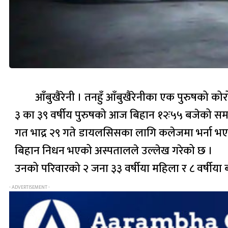
आँबुखैरेनी । तनहुँ आँबुखैरेनीका एक पुरुषको 
३ का ३९ वर्षीय पुरुषको आज बिहान १२ः५५ बजेको सम
गत भाद्र २९ गते डायलसिसका लागि कलेजमा भर्ना भएक
बिहान निधन भएको अस्पतालले उल्लेख गरेको छ ।
उनको परिवारको २ जना ३३ वर्षीया महिला र ८ वर्षीया 
- ADVERTISEMENT -