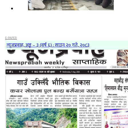
E-PAPER
न्यूजप्रवाह, अङ्क – ३ (वर्ष ६) : साउन २० गते, २०८३