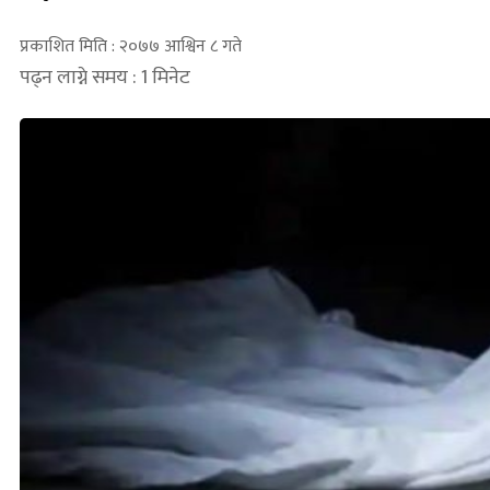
प्रकाशित मिति : २०७७ आश्विन ८ गते
पढ्न लाग्ने समय : 1 मिनेट