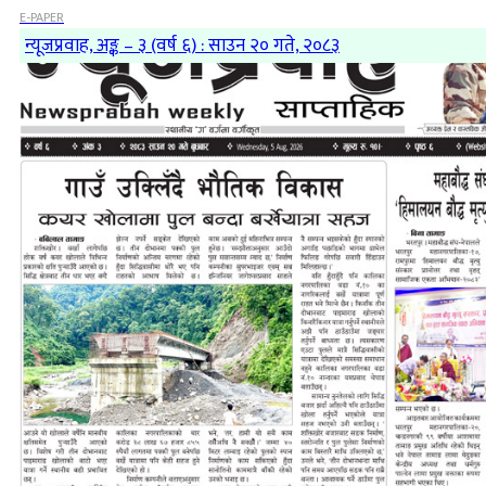
E-PAPER
न्यूजप्रवाह, अङ्क – ३ (वर्ष ६) : साउन २० गते, २०८३