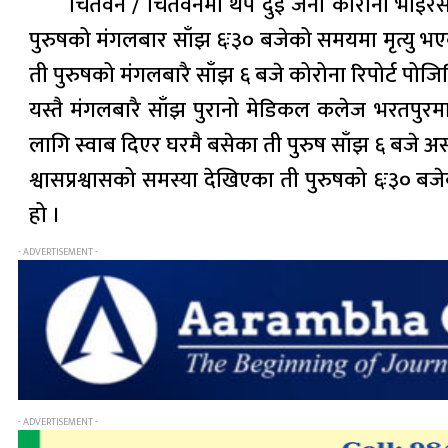
चितवन / चितवनमा थप दुई जना कोरोना भाइरस 
पुरुषको मंगलबार साँझ ६ः३० बजेको समयमा मृत्यु भ
ती पुरुषको मंगलबारै साँझ ६ बजे कोरोना रिपोर्ट पो
यस्तै मंगलबारै साँझ पुरानो मेडिकल कलेज भरतपुर
लागि स्वाब दिएर घरमै बसेका ती पुरुष साँझ ६ बजे अस
श्वासप्रश्वासको समस्या देखिएका ती पुरुषको ६ः३०
हो ।
- ADVERTISEMENT -
- ADVERTISEMENT -