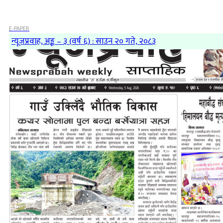
E-PAPER
न्यूजप्रवाह, अङ्क – ३ (वर्ष ६) : साउन २० गते, २०८३