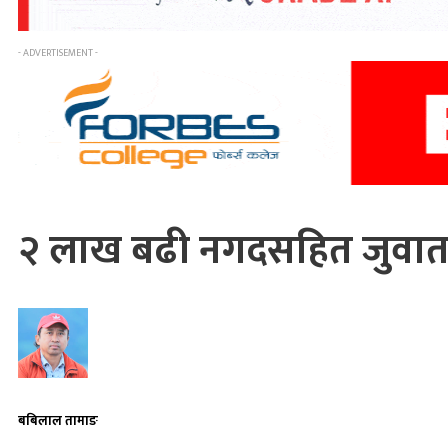
- ADVERTISEMENT -
२ लाख बढी नगदसहित जुवातास
बबिलाल तामाङ