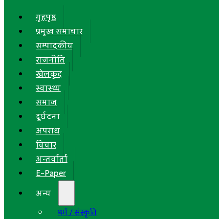
गृहपृष्ठ
प्रमुख समाचार
सम्पादकीय
राजनीति
खेलकुद
स्वास्थ्य
समाज
दुर्घटना
अपराध
विचार
अन्तर्वार्ता
E-Paper
अन्य
धर्म / संस्कृति