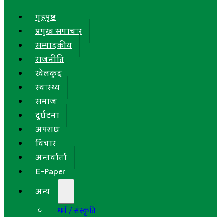
गृहपृष्ठ
प्रमुख समाचार
सम्पादकीय
राजनीति
खेलकुद
स्वास्थ्य
समाज
दुर्घटना
अपराध
विचार
अन्तर्वार्ता
E-Paper
अन्य
धर्म / संस्कृति