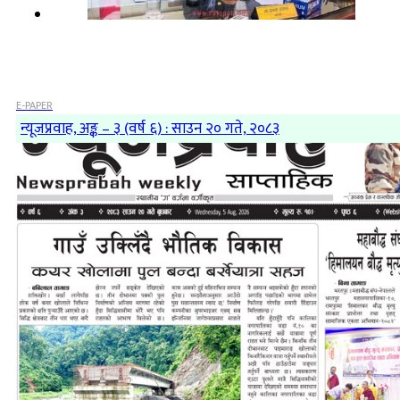
E-PAPER
न्यूजप्रवाह, अङ्क – ३ (वर्ष ६) : साउन २० गते, २०८३