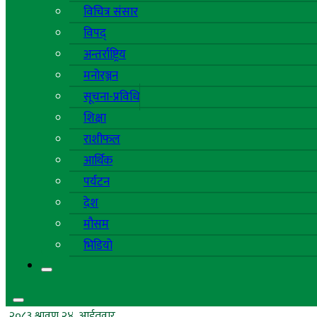
विचित्र संसार
विपद्
अन्तर्राष्ट्रिय
मनोरञ्जन
सूचना-प्रविधि
शिक्षा
राशीफल
आर्थिक
पर्यटन
देश
मौसम
भिडियो
२०८३ श्रावण २४, आईतवार