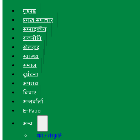
गृहपृष्ठ
प्रमुख समाचार
सम्पादकीय
राजनीति
खेलकुद
स्वास्थ्य
समाज
दुर्घटना
अपराध
विचार
अन्तर्वार्ता
E-Paper
अन्य
धर्म / संस्कृति