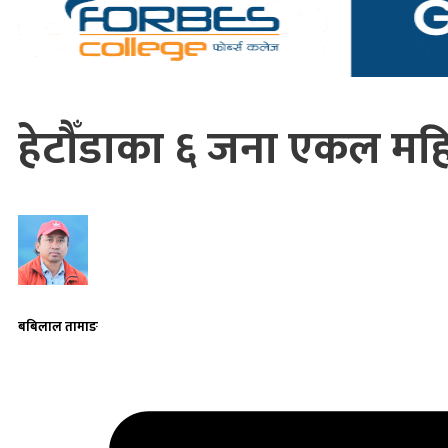
हेटौँडाका ६ जना एकल मह
बबिलाल तामाङ