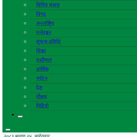
विचित्र संसार
विपद्
अन्तर्राष्ट्रिय
मनोरञ्जन
सूचना-प्रविधि
शिक्षा
राशीफल
आर्थिक
पर्यटन
देश
मौसम
भिडियो
२०८३ श्रावण २४, आईतवार