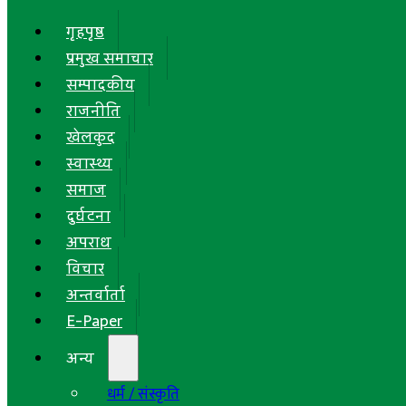
गृहपृष्ठ
प्रमुख समाचार
सम्पादकीय
राजनीति
खेलकुद
स्वास्थ्य
समाज
दुर्घटना
अपराध
विचार
अन्तर्वार्ता
E-Paper
अन्य
धर्म / संस्कृति