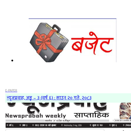
E-PAPER
न्यूजप्रवाह, अङ्क – ३ (वर्ष ६) : साउन २० गते, २०८३