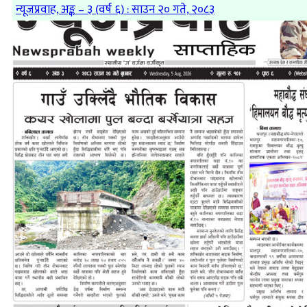
न्यूजप्रवाह, अङ्क – ३ (वर्ष ६) : साउन २० गते, २०८३