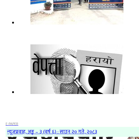
E-PAPER
न्यूजप्रवाह, अङ्क – ३ (वर्ष ६) : साउन २० गते, २०८३