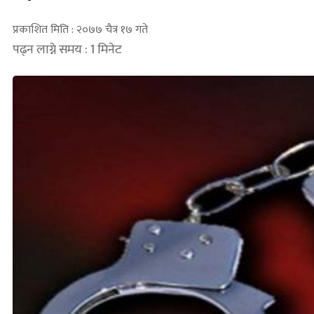
प्रकाशित मिति : २०७७ चैत्र १७ गते
पढ्न लाग्ने समय : 1 मिनेट