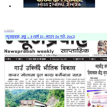
E-PAPER
न्यूजप्रवाह, अङ्क – ३ (वर्ष ६) : साउन २० गते, २०८३