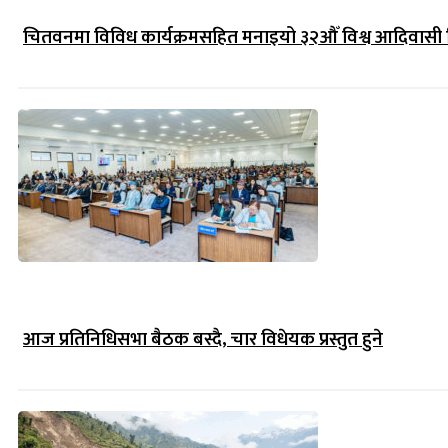
चितवनमा विविध कार्यक्रमसहित मनाइयो ३२औँ विश्व आदिवासी
आज प्रतिनिधिसभा बैठक बस्दै, चार विधेयक प्रस्तुत हुने