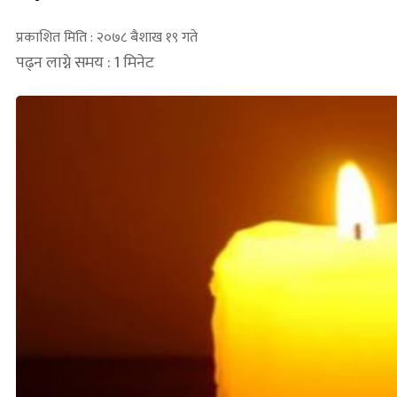
प्रकाशित मिति : २०७८ बैशाख १९ गते
पढ्न लाग्ने समय : 1 मिनेट