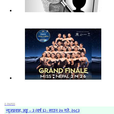
E-PAPER
न्यूजप्रवाह, अङ्क – ३ (वर्ष ६) : साउन २० गते, २०८३