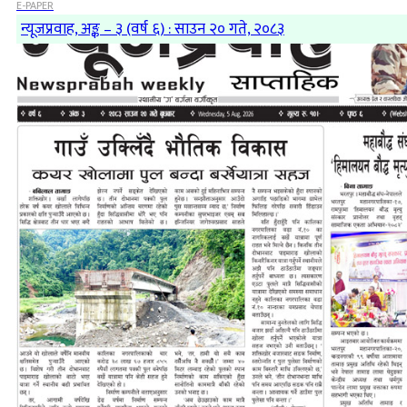
E-PAPER
न्यूजप्रवाह, अङ्क – ३ (वर्ष ६) : साउन २० गते, २०८३