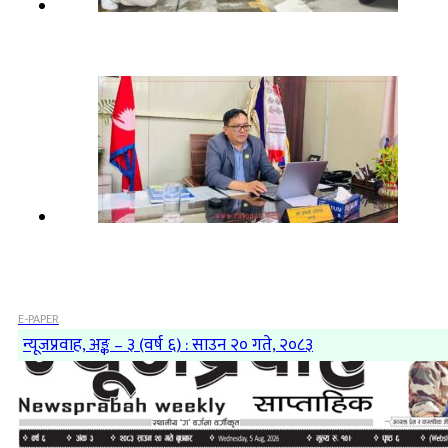
E-PAPER
न्यूजप्रवाह, अङ्क – ३ (वर्ष ६) : साउन २० गते, २०८३