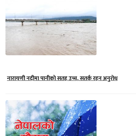
नारायणी नदीमा पानीको सतह उच्च, सतर्क रहन अनुरोध