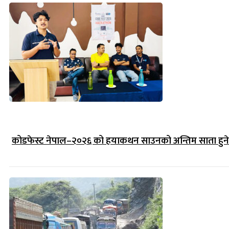
कोडफेस्ट नेपाल–२०२६ को हयाकथन साउनको अन्तिम साता हुने