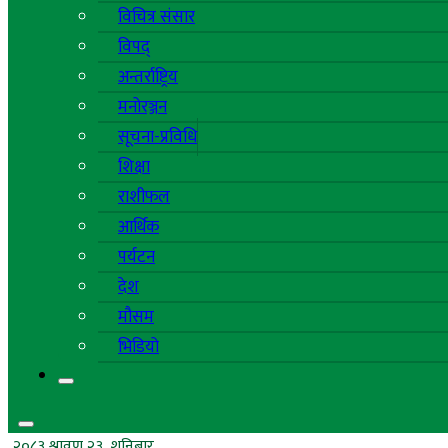
विचित्र संसार
विपद्
अन्तर्राष्ट्रिय
मनोरञ्जन
सूचना-प्रविधि
शिक्षा
राशीफल
आर्थिक
पर्यटन
देश
मौसम
भिडियो
२०८३ श्रावण २३, शनिबार