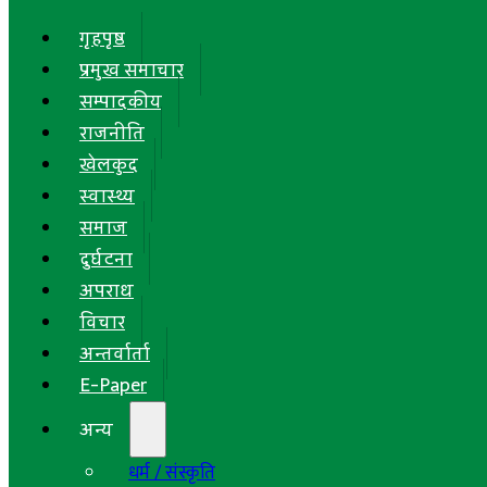
गृहपृष्ठ
प्रमुख समाचार
सम्पादकीय
राजनीति
खेलकुद
स्वास्थ्य
समाज
दुर्घटना
अपराध
विचार
अन्तर्वार्ता
E-Paper
अन्य
धर्म / संस्कृति