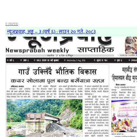
E-PAPER
न्यूजप्रवाह, अङ्क – ३ (वर्ष ६) : साउन २० गते, २०८३