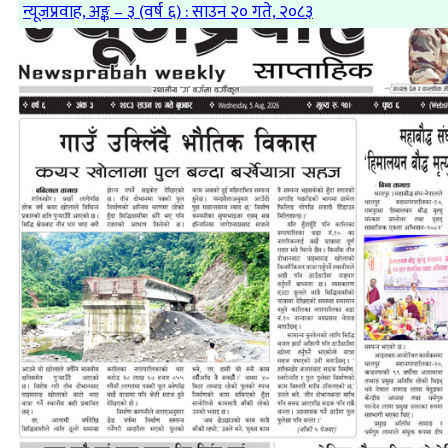
न्यूजप्रवाह, अङ्क – ३ (वर्ष ६) : साउन २० गते, २०८३