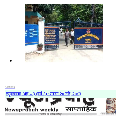
E-PAPER
न्यूजप्रवाह, अङ्क – ३ (वर्ष ६) : साउन २० गते, २०८३