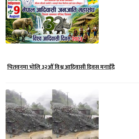
चितवनमा भोलि ३२औँ विश्व आदिवासी दिवस मनाइँदै