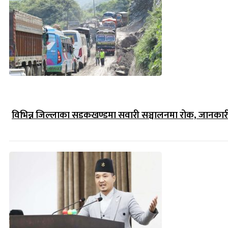
विभिन्न जिल्लाका सडकखण्डमा सवारी सञ्चालनमा रोक, जानकारीसह