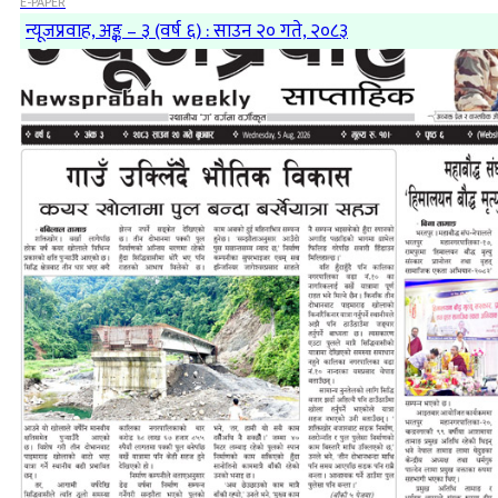
E-PAPER
न्यूजप्रवाह, अङ्क – ३ (वर्ष ६) : साउन २० गते, २०८३