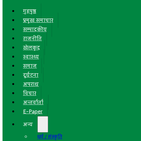
गृहपृष्ठ
प्रमुख समाचार
सम्पादकीय
राजनीति
खेलकुद
स्वास्थ्य
समाज
दुर्घटना
अपराध
विचार
अन्तर्वार्ता
E-Paper
अन्य
धर्म / संस्कृति