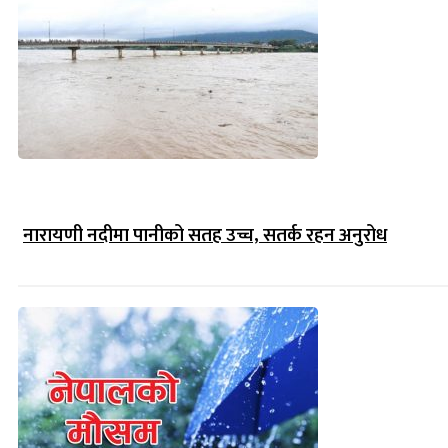
नारायणी नदीमा पानीको सतह उच्च, सतर्क रहन अनुरोध