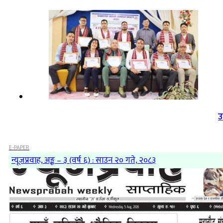
उ
E-PAPER
न्यूजप्रवाह, अङ्क – ३ (वर्ष ६) : साउन २० गते, २०८३