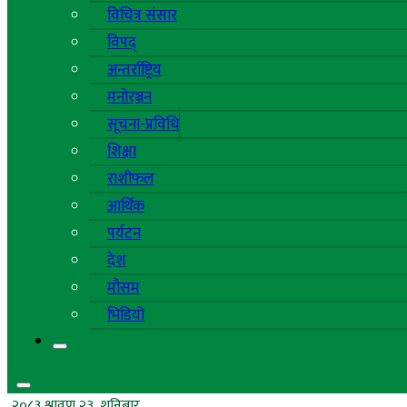
विचित्र संसार
विपद्
अन्तर्राष्ट्रिय
मनोरञ्जन
सूचना-प्रविधि
शिक्षा
राशीफल
आर्थिक
पर्यटन
देश
मौसम
भिडियो
२०८३ श्रावण २३, शनिबार