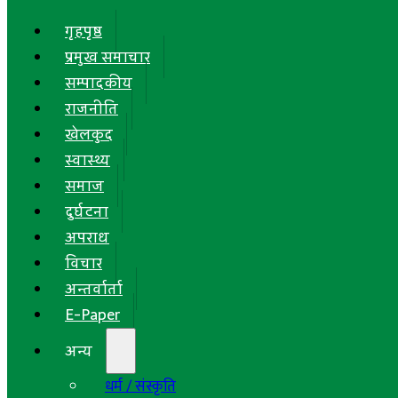
गृहपृष्ठ
प्रमुख समाचार
सम्पादकीय
राजनीति
खेलकुद
स्वास्थ्य
समाज
दुर्घटना
अपराध
विचार
अन्तर्वार्ता
E-Paper
अन्य
धर्म / संस्कृति