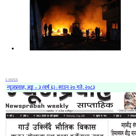
E-PAPER
न्यूजप्रवाह, अङ्क – ३ (वर्ष ६) : साउन २० गते, २०८३