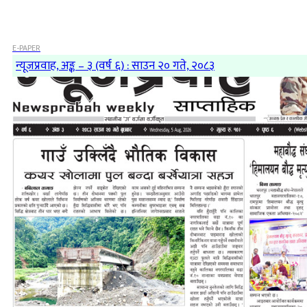
E-PAPER
न्यूजप्रवाह, अङ्क – ३ (वर्ष ६) : साउन २० गते, २०८३