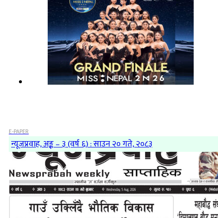
E-PAPER
न्यूजप्रवाह, अङ्क – ३ (वर्ष ६) : साउन २० गते, २०८३