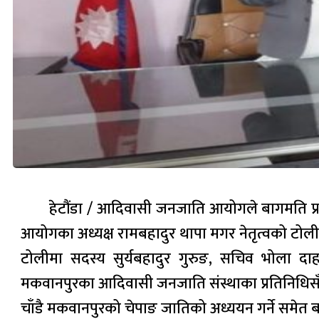
हेटौंडा / आदिवासी जनजाति आयोगले बागमति प्रद
आयोगका अध्यक्ष रामबहादुर थापा मगर नेतृत्वको टोलीले
टोलीमा सदस्य सुर्यबहादुर गुरुङ, सचिव भोला 
मकवानपुरका आदिवासी जनजाति संस्थाका प्रतिनिध
चाँडै मकवानपुरको चेपाङ जातिको अध्ययन गर्ने समेत