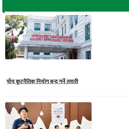
पाँच कूटनैतिक नियोग बन्द गर्ने तयारी