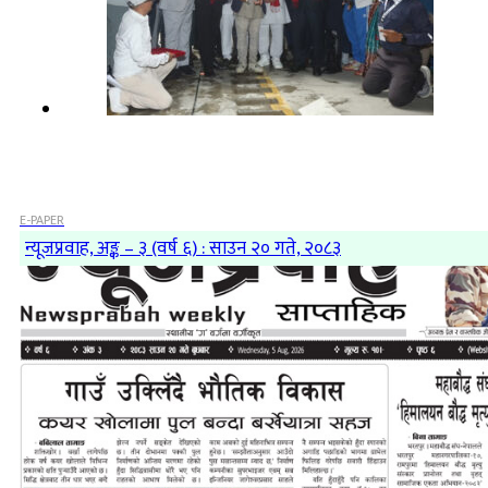
E-PAPER
न्यूजप्रवाह, अङ्क – ३ (वर्ष ६) : साउन २० गते, २०८३