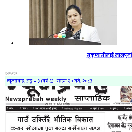
सुकुम्वासीलाई लालपुर्ज
E-PAPER
न्यूजप्रवाह, अङ्क – ३ (वर्ष ६) : साउन २० गते, २०८३