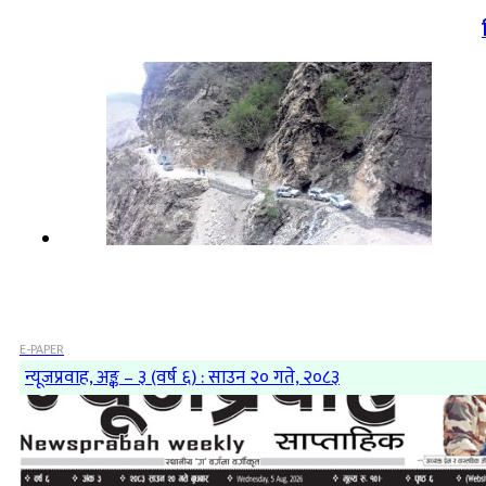
E-PAPER
न्यूजप्रवाह, अङ्क – ३ (वर्ष ६) : साउन २० गते, २०८३