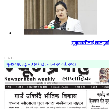
सुकुम्वासीलाई लालपुर्ज
E-PAPER
न्यूजप्रवाह, अङ्क – ३ (वर्ष ६) : साउन २० गते, २०८३