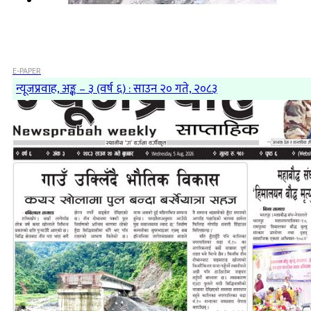
E-PAPER
न्यूजप्रवाह, अङ्क – ३ (वर्ष ६) : साउन २० गते, २०८३