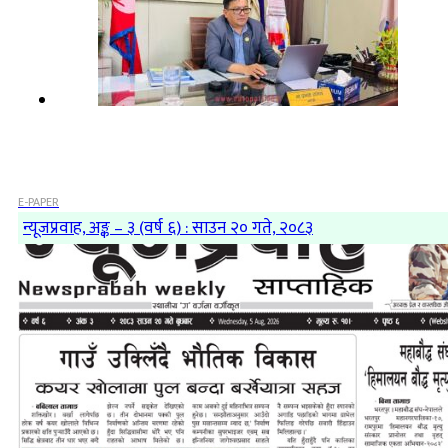
E-PAPER
न्यूजप्रवाह, अङ्क – ३ (वर्ष ६) : साउन २० गते, २०८३