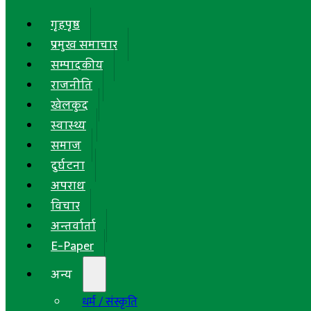
गृहपृष्ठ
प्रमुख समाचार
सम्पादकीय
राजनीति
खेलकुद
स्वास्थ्य
समाज
दुर्घटना
अपराध
विचार
अन्तर्वार्ता
E-Paper
अन्य
धर्म / संस्कृति