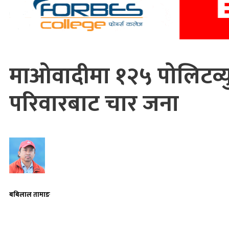
माओवादीमा १२५ पोलिटव्युर
परिवारबाट चार जना
बबिलाल तामाङ