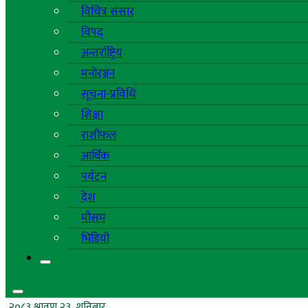
विचित्र संसार
विपद्
अन्तर्राष्ट्रिय
मनोरञ्जन
सूचना-प्रविधि
शिक्षा
राशीफल
आर्थिक
पर्यटन
देश
मौसम
भिडियो
२०८३ श्रावण २३, शनिबार