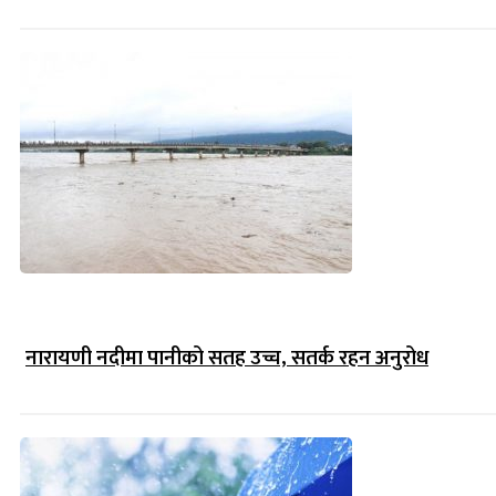
नारायणी नदीमा पानीको सतह उच्च, सतर्क रहन अनुरोध