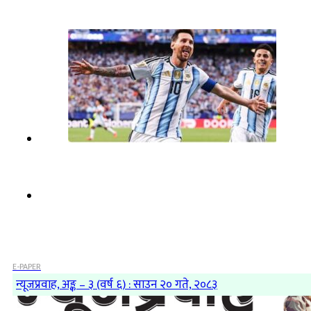
E-PAPER
न्यूजप्रवाह, अङ्क – ३ (वर्ष ६) : साउन २० गते, २०८३