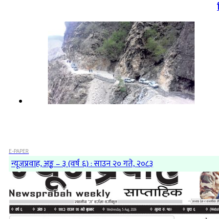
E-PAPER
न्यूजप्रवाह, अङ्क – ३ (वर्ष ६) : साउन २० गते, २०८३