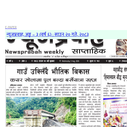
E-PAPER
न्यूजप्रवाह, अङ्क – ३ (वर्ष ६) : साउन २० गते, २०८३