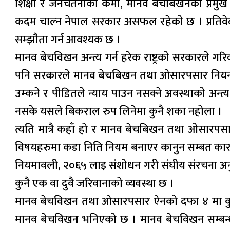
शिक्षा र जनचेतनाको कमी, मानव बेचबिखनको प्रमुख क
कदम चाल्न नेपाल सरकार असफल रहेको छ । प्रतिवेदन
सम्झौता गर्न आवश्यक छ ।
मानव बेचविखन अन्त्य गर्न हरेक राष्ट्रको सरकारले ग
पनि सरकारले मानव बेचबिखन तथा ओसारपसार नियन्त्रण
उम्कने र पीडितले न्याय पाउन नसक्ने अवस्थाको अन
नसके यसले बिकराल रुप लिनेमा कुनै शका नहोला ।
त्यति मात्रै कहाँ हो र मानव बेचबिखन तथा ओसारप
विषयहरुमा कडा निति नियम बनाएर कानुन सम्बत कारब
नियमावली, २०६५ लाइ संशोधन गरी संघीय संरचना अनुक
कुनै एक वा दुवै जरिवानाको व्यवस्था छ ।
मानव बेचविखन तथा ओसारपसार ऐनको दफा ४ मा कुनै पनि उद्
मानव बेचविखन भनिएको छ । मानव बेचविखन सम्बन्धी